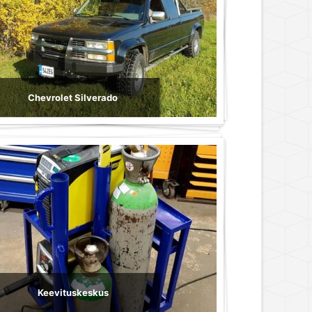
Chevrolet Silverado
Keevituskeskus