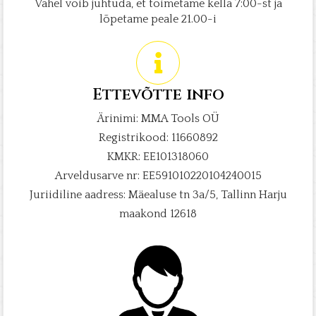
Vahel võib juhtuda, et toimetame kella 7:00-st ja
lõpetame peale 21.00-i
Ettevõtte info
Ärinimi: MMA Tools OÜ
Registrikood: 11660892
KMKR: EE101318060
Arveldusarve nr: EE591010220104240015
Juriidiline aadress: Mäealuse tn 3a/5, Tallinn Harju
maakond 12618